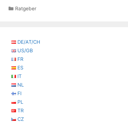
Kategorien
Ratgeber
DE/AT/CH
US/GB
FR
ES
IT
NL
FI
PL
TR
CZ