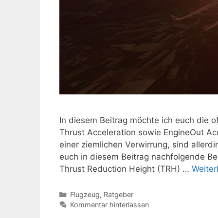
In diesem Beitrag möchte ich euch die o
Thrust Acceleration sowie EngineOut Acc
einer ziemlichen Verwirrung, sind allerdi
euch in diesem Beitrag nachfolgende Be
Thrust Reduction Height (TRH) …
Weiter
Kategorien
Flugzeug
,
Ratgeber
Kommentar hinterlassen