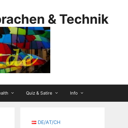
prachen & Technik
alth
Quiz & Satire
Info
DE/AT/CH