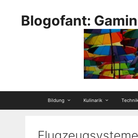
Skip
to
Blogofant: Gamin
content
Bildung
Kulinarik
Techni
Flugzeugsystem