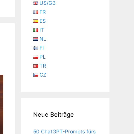
US/GB
FR
ES
IT
NL
FI
PL
TR
CZ
Neue Beiträge
50 ChatGPT-Prompts fürs