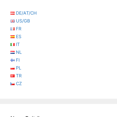
DE/AT/CH
US/GB
FR
ES
IT
NL
FI
PL
TR
CZ