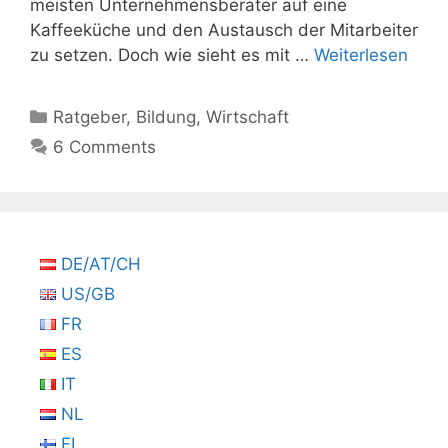
meisten Unternehmensberater auf eine
Kaffeeküche und den Austausch der Mitarbeiter
zu setzen. Doch wie sieht es mit …
Weiterlesen
Kategorien
Ratgeber
,
Bildung
,
Wirtschaft
6 Comments
DE/AT/CH
US/GB
FR
ES
IT
NL
FI