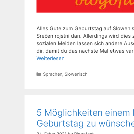
Alles Gute zum Geburtstag auf Slowenis
Srečen rojstni dan. Allerdings wird die
sozialen Meiden lassen sich andere Ausdr
dir, damit du das nächste Mal etwas var
Weiterlesen
Kategorien
Sprachen
,
Slowenisch
5 Möglichkeiten einem 
Geburtstag zu wünsche
24. Feber 2021
by
Blogofant