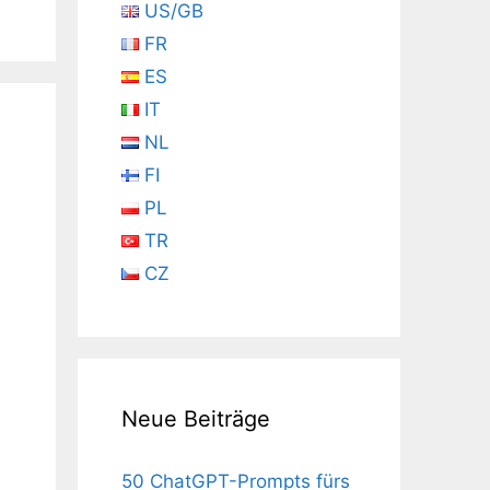
US/GB
FR
ES
IT
NL
FI
PL
TR
CZ
Neue Beiträge
50 ChatGPT-Prompts fürs