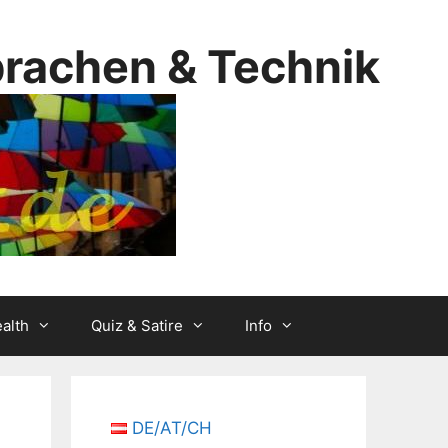
prachen & Technik
alth
Quiz & Satire
Info
DE/AT/CH