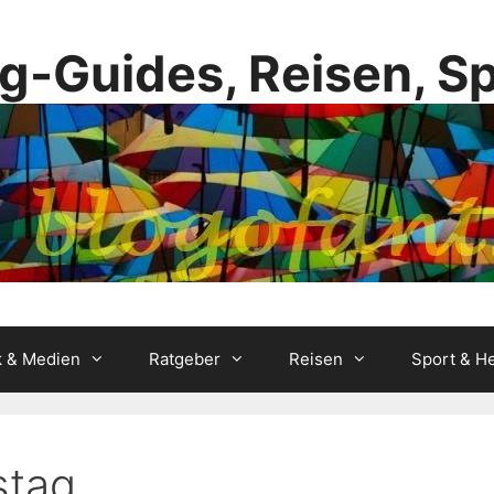
g-Guides, Reisen, S
k & Medien
Ratgeber
Reisen
Sport & He
stag