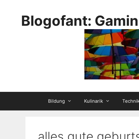
Skip
to
Blogofant: Gamin
content
Bildung
Kulinarik
Techni
alles gute geburt