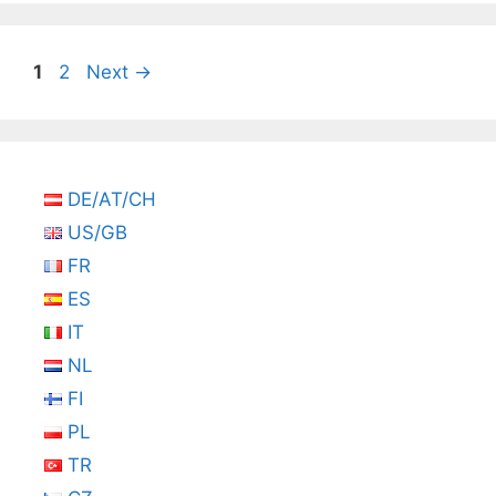
Seite
Seite
1
2
Next
→
DE/AT/CH
US/GB
FR
ES
IT
NL
FI
PL
TR