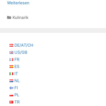
Weiterlesen
Kategorien
Kulinarik
DE/AT/CH
US/GB
FR
ES
IT
NL
FI
PL
TR