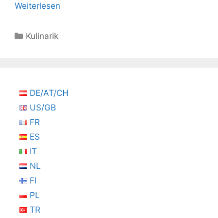
Weiterlesen
Kategorien
Kulinarik
DE/AT/CH
US/GB
FR
ES
IT
NL
FI
PL
TR