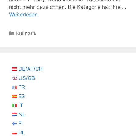
nicht mehr bezeichnen. Die Kategorie hat ihre …
Weiterlesen
Kategorien
Kulinarik
DE/AT/CH
US/GB
FR
ES
IT
NL
FI
PL