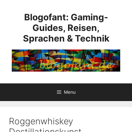
Skip
to
Blogofant: Gaming-
content
Guides, Reisen,
Sprachen & Technik
Menu
Roggenwhiskey
Destillationskunst