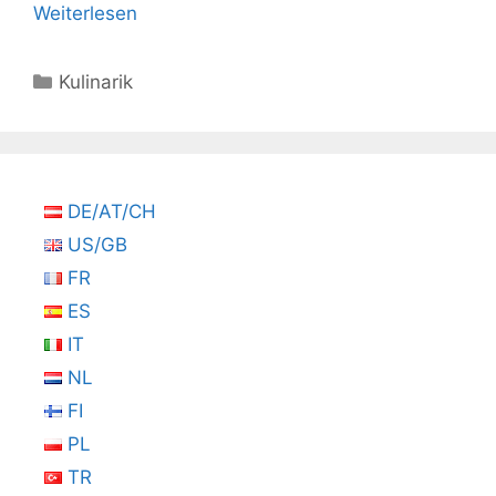
Weiterlesen
Kategorien
Kulinarik
DE/AT/CH
US/GB
FR
ES
IT
NL
FI
PL
TR