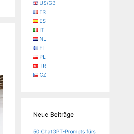
US/GB
FR
ES
IT
NL
FI
PL
TR
CZ
Neue Beiträge
50 ChatGPT-Prompts fürs