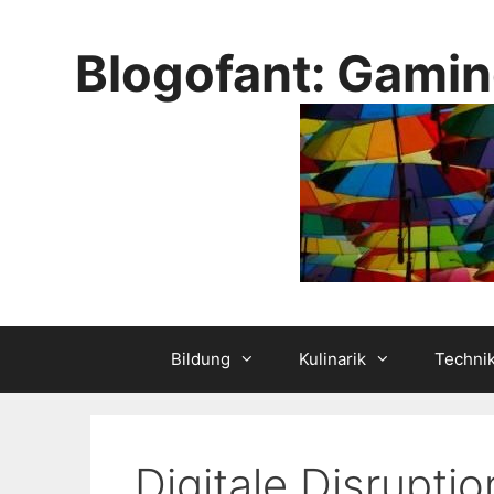
Skip
to
Blogofant: Gamin
content
Bildung
Kulinarik
Techni
Digitale Disruptio