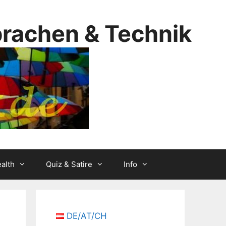
prachen & Technik
alth
Quiz & Satire
Info
DE/AT/CH