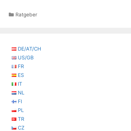
Kategorien
Ratgeber
DE/AT/CH
US/GB
FR
ES
IT
NL
FI
PL
TR
CZ