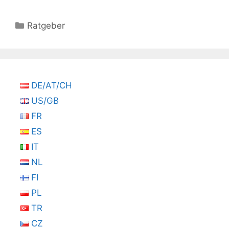
Kategorien
Ratgeber
DE/AT/CH
US/GB
FR
ES
IT
NL
FI
PL
TR
CZ