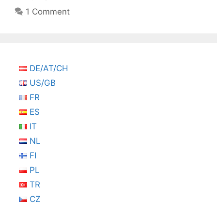
1 Comment
DE/AT/CH
US/GB
FR
ES
IT
NL
FI
PL
TR
CZ