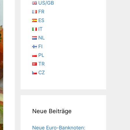
US/GB
FR
ES
IT
NL
FI
PL
TR
CZ
Neue Beiträge
Neue Euro-Banknoten: