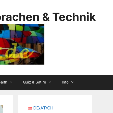
prachen & Technik
alth
Quiz & Satire
Info
DE/AT/CH