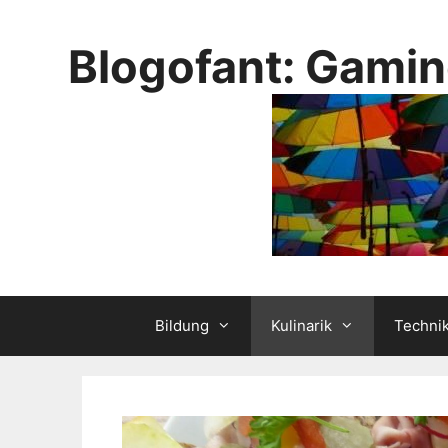
Skip
to
Blogofant: Gamin
content
Bildung
Kulinarik
Techni