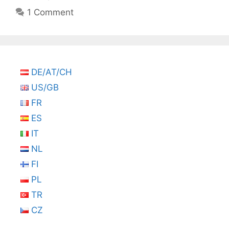
1 Comment
DE/AT/CH
US/GB
FR
ES
IT
NL
FI
PL
TR
CZ