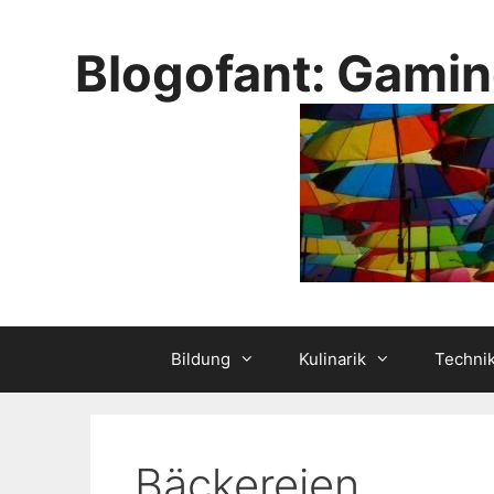
Skip
to
Blogofant: Gamin
content
Bildung
Kulinarik
Techni
Bäckereien