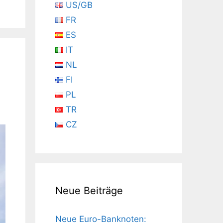
US/GB
FR
ES
IT
NL
FI
PL
TR
CZ
Neue Beiträge
Neue Euro-Banknoten: