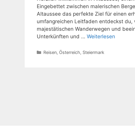
Eingebettet zwischen malerischen Bergen,
Altaussee das perfekte Ziel für einen e
umfangreichen Leitfaden entdeckst du, 
majestätischen Wanderwegen und beein
Unterkünften und …
Weiterlesen
Kategorien
Reisen
,
Österreich
,
Steiermark