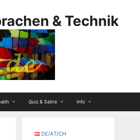
prachen & Technik
alth
Quiz & Satire
Info
DE/AT/CH