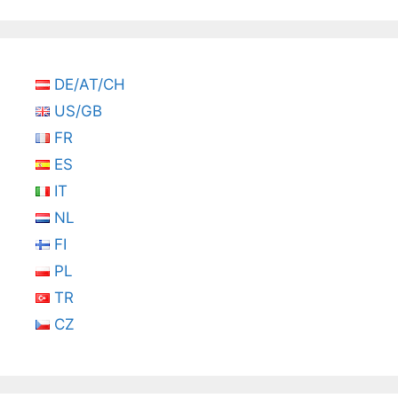
DE/AT/CH
US/GB
FR
ES
IT
NL
FI
PL
TR
CZ