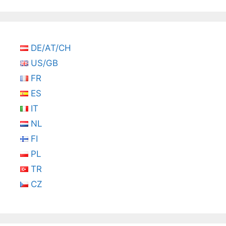
DE/AT/CH
US/GB
FR
ES
IT
NL
FI
PL
TR
CZ