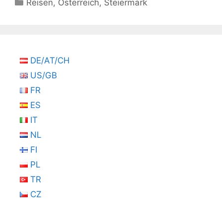
Kategorien
Reisen
,
Österreich
,
Steiermark
DE/AT/CH
US/GB
FR
ES
IT
NL
FI
PL
TR
CZ