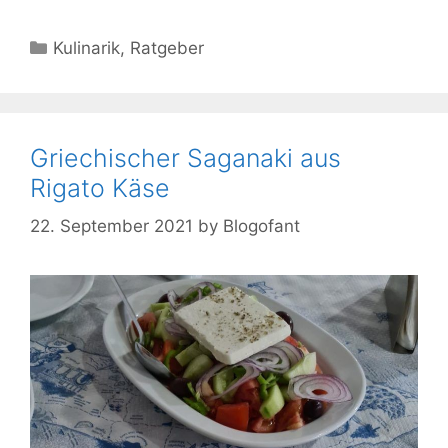
Kategorien
Kulinarik
,
Ratgeber
Griechischer Saganaki aus
Rigato Käse
22. September 2021
by
Blogofant