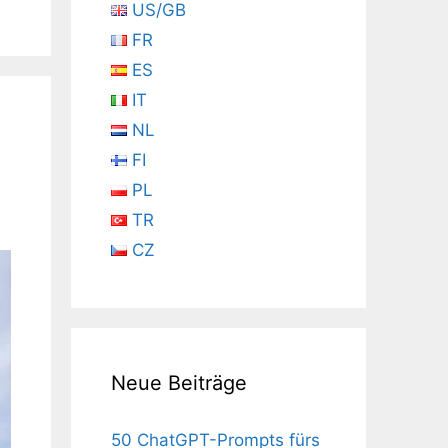
US/GB
FR
ES
IT
NL
FI
PL
TR
CZ
Neue Beiträge
50 ChatGPT-Prompts fürs