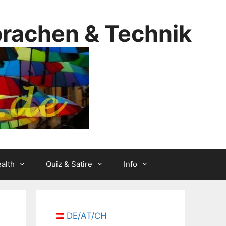
prachen & Technik
alth
Quiz & Satire
Info
DE/AT/CH