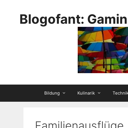
Skip
to
Blogofant: Gamin
content
Bildung
Kulinarik
Techni
Familienausflüge