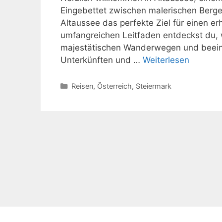
Eingebettet zwischen malerischen Bergen,
Altaussee das perfekte Ziel für einen e
umfangreichen Leitfaden entdeckst du, 
majestätischen Wanderwegen und beein
Unterkünften und …
Weiterlesen
Kategorien
Reisen
,
Österreich
,
Steiermark