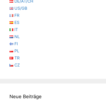
DE/AT/CH
US/GB
FR
ES
IT
NL
FI
PL
TR
CZ
Neue Beiträge