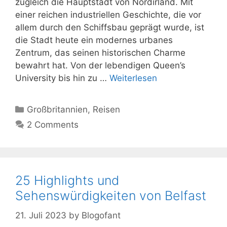
zugleich die Hauptstadt von Nordirland. Mit
einer reichen industriellen Geschichte, die vor
allem durch den Schiffsbau geprägt wurde, ist
die Stadt heute ein modernes urbanes
Zentrum, das seinen historischen Charme
bewahrt hat. Von der lebendigen Queen’s
University bis hin zu …
Weiterlesen
Kategorien
Großbritannien
,
Reisen
2 Comments
25 Highlights und
Sehenswürdigkeiten von Belfast
21. Juli 2023
by
Blogofant