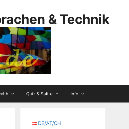
prachen & Technik
alth
Quiz & Satire
Info
DE/AT/CH