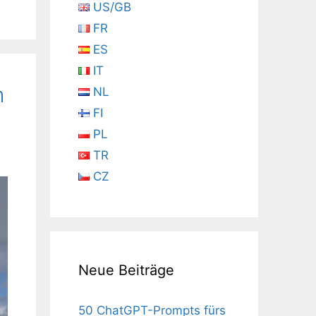
US/GB
FR
ES
IT
h
NL
FI
PL
TR
CZ
Neue Beiträge
50 ChatGPT-Prompts fürs