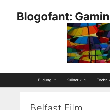
Skip
to
Blogofant: Gamin
content
Bildung
Kulinarik
Techni
Belfast Film