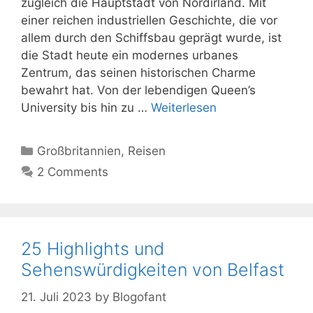
zugleich die Hauptstadt von Nordirland. Mit
einer reichen industriellen Geschichte, die vor
allem durch den Schiffsbau geprägt wurde, ist
die Stadt heute ein modernes urbanes
Zentrum, das seinen historischen Charme
bewahrt hat. Von der lebendigen Queen’s
University bis hin zu …
Weiterlesen
Kategorien
Großbritannien
,
Reisen
2 Comments
25 Highlights und
Sehenswürdigkeiten von Belfast
21. Juli 2023
by
Blogofant