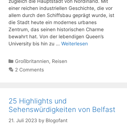
zugleich die Hauptstadt von Nordirland. Mit
einer reichen industriellen Geschichte, die vor
allem durch den Schiffsbau geprägt wurde, ist
die Stadt heute ein modernes urbanes
Zentrum, das seinen historischen Charme
bewahrt hat. Von der lebendigen Queen’s
University bis hin zu …
Weiterlesen
Kategorien
Großbritannien
,
Reisen
2 Comments
25 Highlights und
Sehenswürdigkeiten von Belfast
21. Juli 2023
by
Blogofant