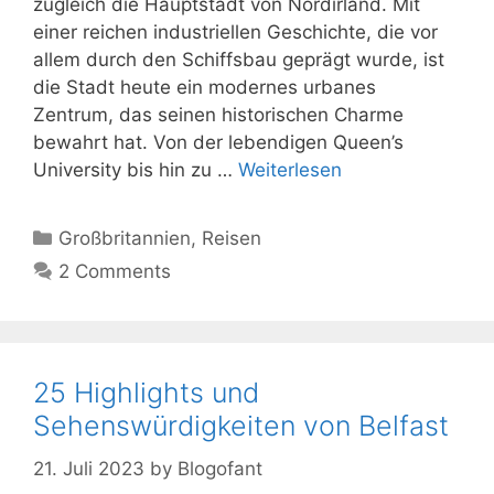
zugleich die Hauptstadt von Nordirland. Mit
einer reichen industriellen Geschichte, die vor
allem durch den Schiffsbau geprägt wurde, ist
die Stadt heute ein modernes urbanes
Zentrum, das seinen historischen Charme
bewahrt hat. Von der lebendigen Queen’s
University bis hin zu …
Weiterlesen
Kategorien
Großbritannien
,
Reisen
2 Comments
25 Highlights und
Sehenswürdigkeiten von Belfast
21. Juli 2023
by
Blogofant