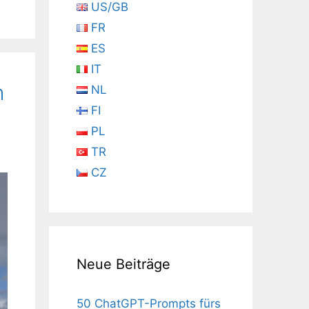
US/GB
FR
ES
IT
h
NL
FI
PL
TR
CZ
Neue Beiträge
50 ChatGPT-Prompts fürs