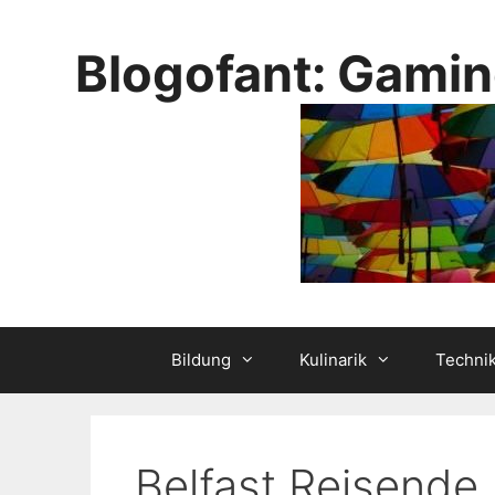
Skip
to
Blogofant: Gamin
content
Bildung
Kulinarik
Techni
Belfast Reisende