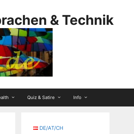
prachen & Technik
alth
Quiz & Satire
Info
DE/AT/CH