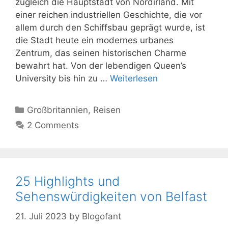
zugleich die Hauptstadt von Nordirland. Mit
einer reichen industriellen Geschichte, die vor
allem durch den Schiffsbau geprägt wurde, ist
die Stadt heute ein modernes urbanes
Zentrum, das seinen historischen Charme
bewahrt hat. Von der lebendigen Queen’s
University bis hin zu …
Weiterlesen
Kategorien
Großbritannien
,
Reisen
2 Comments
25 Highlights und
Sehenswürdigkeiten von Belfast
21. Juli 2023
by
Blogofant