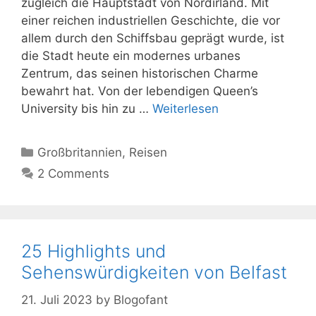
zugleich die Hauptstadt von Nordirland. Mit
einer reichen industriellen Geschichte, die vor
allem durch den Schiffsbau geprägt wurde, ist
die Stadt heute ein modernes urbanes
Zentrum, das seinen historischen Charme
bewahrt hat. Von der lebendigen Queen’s
University bis hin zu …
Weiterlesen
Kategorien
Großbritannien
,
Reisen
2 Comments
25 Highlights und
Sehenswürdigkeiten von Belfast
21. Juli 2023
by
Blogofant