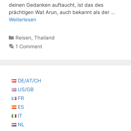
deinen Gedanken auftaucht, ist das des
prächtigen Wat Arun, auch bekannt als der …
Weiterlesen
Kategorien
Reisen
,
Thailand
1 Comment
DE/AT/CH
US/GB
FR
ES
IT
NL