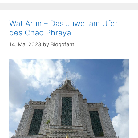
Wat Arun – Das Juwel am Ufer
des Chao Phraya
14. Mai 2023
by
Blogofant