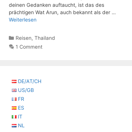
deinen Gedanken auftaucht, ist das des
prächtigen Wat Arun, auch bekannt als der …
Weiterlesen
Kategorien
Reisen
,
Thailand
1 Comment
DE/AT/CH
US/GB
FR
ES
IT
NL