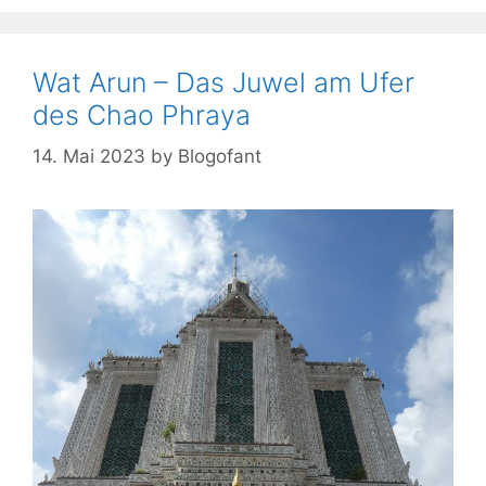
Wat Arun – Das Juwel am Ufer
des Chao Phraya
14. Mai 2023
by
Blogofant