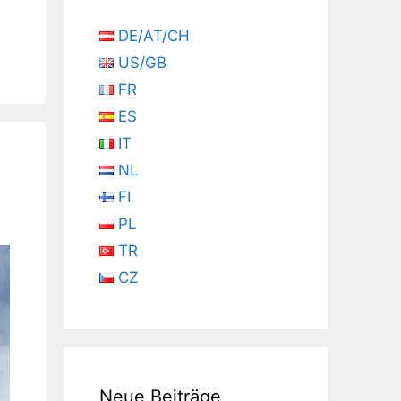
DE/AT/CH
US/GB
FR
ES
IT
NL
FI
PL
TR
CZ
Neue Beiträge