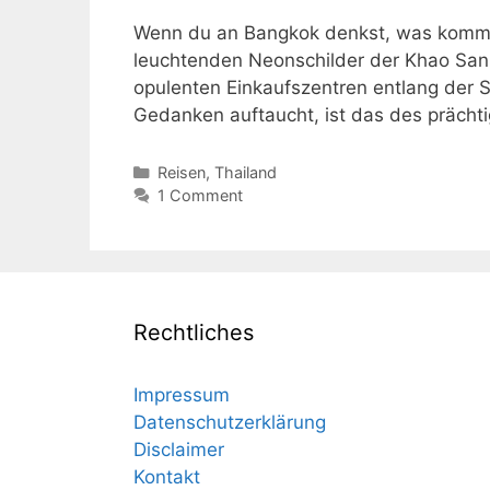
Wenn du an Bangkok denkst, was kommt di
leuchtenden Neonschilder der Khao San
opulenten Einkaufszentren entlang der S
Gedanken auftaucht, ist das des prächt
Kategorien
Reisen
,
Thailand
1 Comment
Rechtliches
Impressum
Datenschutzerklärung
Disclaimer
Kontakt