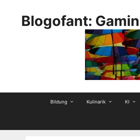
Skip
to
Blogofant: Gamin
content
Bildung
Kulinarik
KI