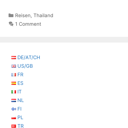
Kategorien
Reisen
,
Thailand
1 Comment
DE/AT/CH
US/GB
FR
ES
IT
NL
FI
PL
TR