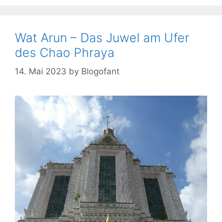
Wat Arun – Das Juwel am Ufer
des Chao Phraya
14. Mai 2023
by
Blogofant