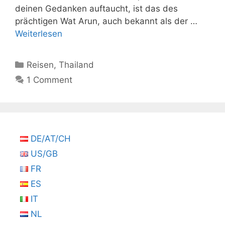
deinen Gedanken auftaucht, ist das des
prächtigen Wat Arun, auch bekannt als der …
Weiterlesen
Kategorien
Reisen
,
Thailand
1 Comment
DE/AT/CH
US/GB
FR
ES
IT
NL