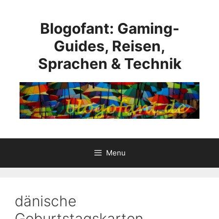
Skip
to
Blogofant: Gaming-
content
Guides, Reisen,
Sprachen & Technik
Menu
dänische
Geburtstagskarten