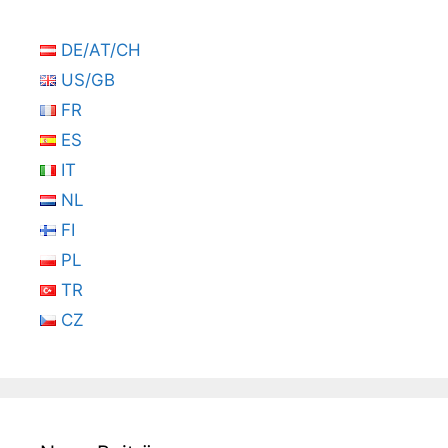
DE/AT/CH
US/GB
FR
ES
IT
NL
FI
PL
TR
CZ