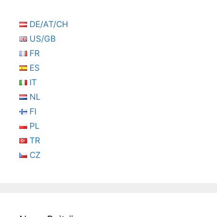
DE/AT/CH
US/GB
FR
ES
IT
NL
FI
PL
TR
CZ