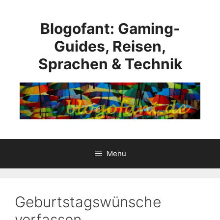
Skip
to
Blogofant: Gaming-
content
Guides, Reisen,
Sprachen & Technik
Menu
Geburtstagswünsche
verfassen