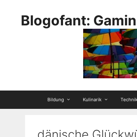
Skip
to
Blogofant: Gamin
content
Bildung
Kulinarik
Techni
dänische Glückw