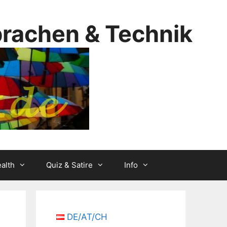
prachen & Technik
alth
Quiz & Satire
Info
DE/AT/CH