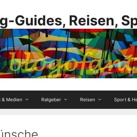
g-Guides, Reisen, S
k & Medien
Ratgeber
Reisen
Sport & He
ünsche