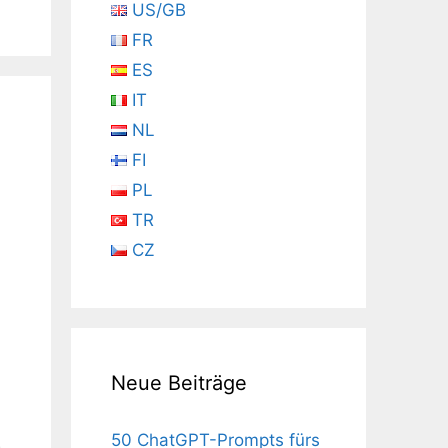
US/GB
FR
ES
IT
NL
FI
PL
TR
CZ
Neue Beiträge
50 ChatGPT-Prompts fürs