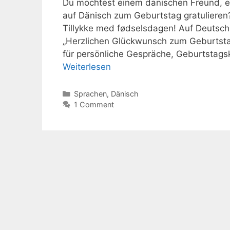
Du möchtest einem dänischen Freund, ei
auf Dänisch zum Geburtstag gratulieren?
Tillykke med fødselsdagen! Auf Deutsch
„Herzlichen Glückwunsch zum Geburtstag“
für persönliche Gespräche, Geburtstag
Weiterlesen
Kategorien
Sprachen
,
Dänisch
1 Comment