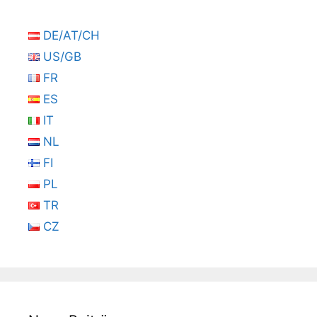
DE/AT/CH
US/GB
FR
ES
IT
NL
FI
PL
TR
CZ