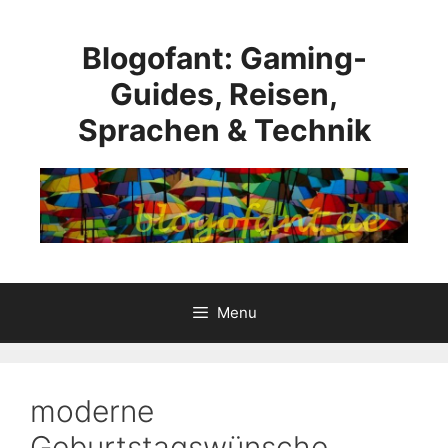
Skip
to
Blogofant: Gaming-
content
Guides, Reisen,
Sprachen & Technik
Menu
moderne
Geburtstagswünsche