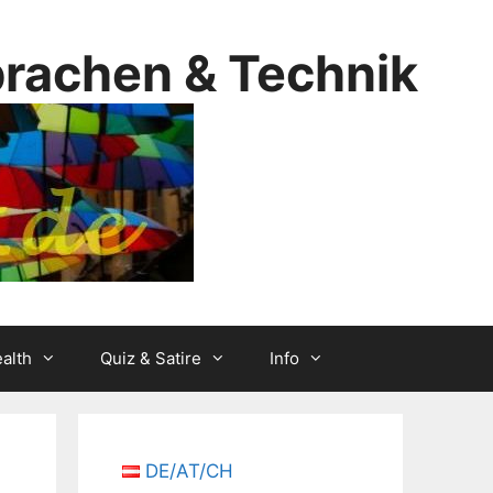
prachen & Technik
alth
Quiz & Satire
Info
DE/AT/CH