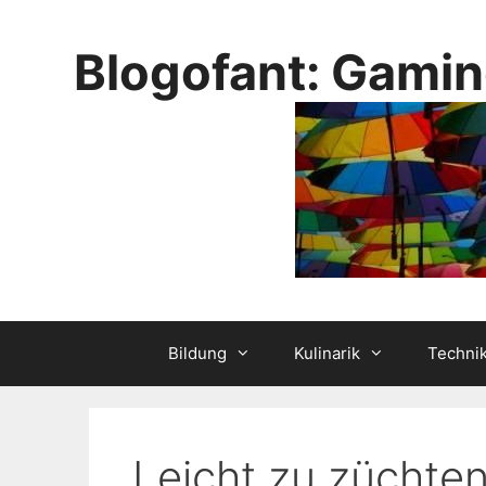
Skip
to
Blogofant: Gamin
content
Bildung
Kulinarik
Techni
Leicht zu züchte