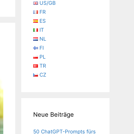
US/GB
FR
ES
IT
NL
FI
PL
TR
CZ
Neue Beiträge
50 ChatGPT-Prompts fürs