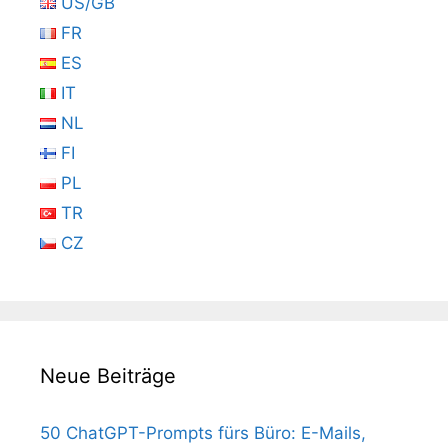
US/GB
FR
ES
IT
NL
FI
PL
TR
CZ
Neue Beiträge
50 ChatGPT-Prompts fürs Büro: E-Mails,