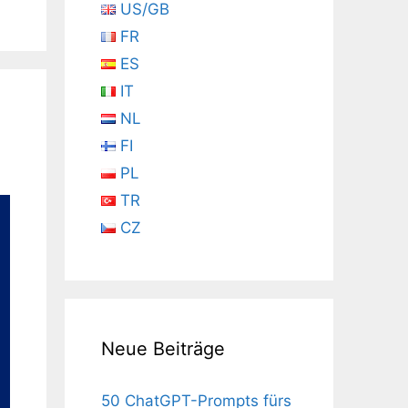
US/GB
FR
ES
IT
NL
FI
PL
TR
CZ
Neue Beiträge
50 ChatGPT-Prompts fürs