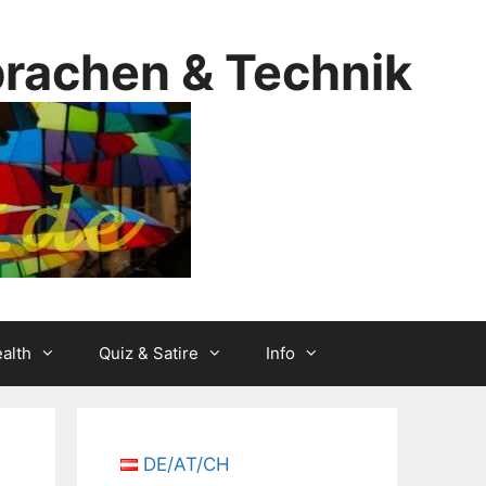
prachen & Technik
alth
Quiz & Satire
Info
DE/AT/CH