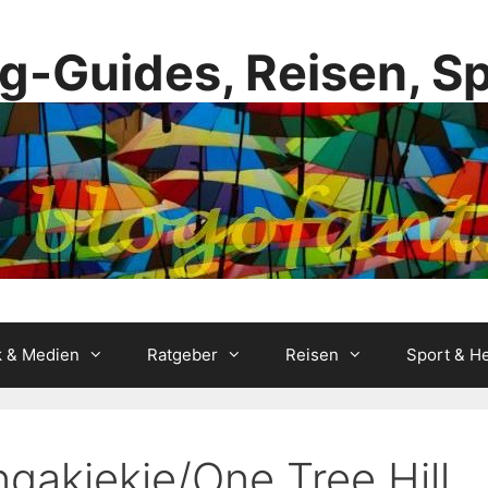
g-Guides, Reisen, S
k & Medien
Ratgeber
Reisen
Sport & He
akiekie/One Tree Hill