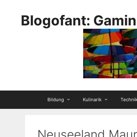
Skip
to
Blogofant: Gamin
content
Bildung
Kulinarik
Techni
Neuseeland Maung