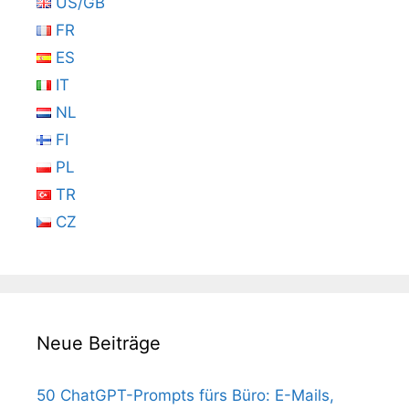
US/GB
FR
ES
IT
NL
FI
PL
TR
CZ
Neue Beiträge
50 ChatGPT-Prompts fürs Büro: E-Mails,