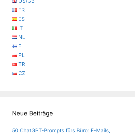
US/GB
FR
ES
IT
NL
FI
PL
TR
CZ
Neue Beiträge
50 ChatGPT-Prompts fürs Büro: E-Mails,