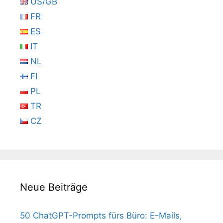
US/GB
FR
ES
IT
NL
FI
PL
TR
CZ
Neue Beiträge
50 ChatGPT-Prompts fürs Büro: E-Mails,