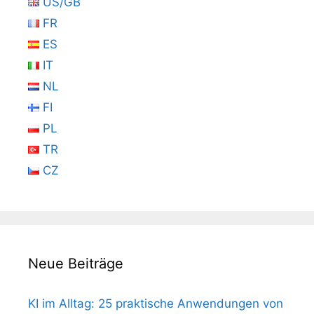
US/GB
FR
ES
IT
NL
FI
PL
TR
CZ
Neue Beiträge
KI im Alltag: 25 praktische Anwendungen von