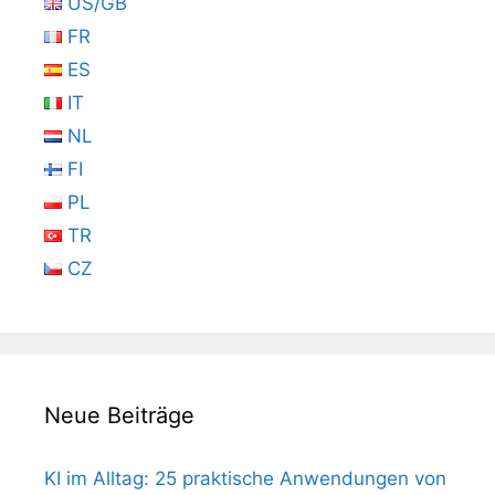
US/GB
FR
ES
IT
NL
FI
PL
TR
CZ
Neue Beiträge
KI im Alltag: 25 praktische Anwendungen von